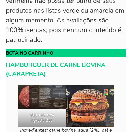
vermelha não possa ter outro de seus
produtos nas listas verde ou amarela em
algum momento. As avaliações são
100% isentas, pois nenhum conteúdo é
patrocinado.
BOTA NO CARRINHO
HAMBÚRGUER DE CARNE BOVINA
(CARAPRETA)
Veja a lista de
ingredientes.
Ingredientes: carne bovina, água (2%), sal e