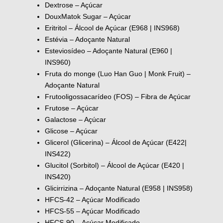
Dextrose – Açúcar
DouxMatok Sugar – Açúcar
Eritritol – Álcool de Açúcar (E968 | INS968)
Estévia – Adoçante Natural
Esteviosídeo – Adoçante Natural (E960 |
INS960)
Fruta do monge (Luo Han Guo | Monk Fruit) –
Adoçante Natural
Frutooligossacarídeo (FOS) – Fibra de Açúcar
Frutose – Açúcar
Galactose – Açúcar
Glicose – Açúcar
Glicerol (Glicerina) – Álcool de Açúcar (E422|
INS422)
Glucitol (Sorbitol) – Álcool de Açúcar (E420 |
INS420)
Glicirrizina – Adoçante Natural (E958 | INS958)
HFCS-42 – Açúcar Modificado
HFCS-55 – Açúcar Modificado
HFCS-90 – Açúcar Modificado